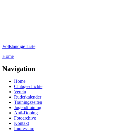
Direkt zum Inhalt
WRC-
Donaubund
Vollständige Liste
Home
Sie sind hier
Navigation
Home
Clubgeschichte
Verein
Ruderkalender
Trainingszeiten
Jugendtraining
Anti-Doping
Fotoarchive
Kontakt
Impressum