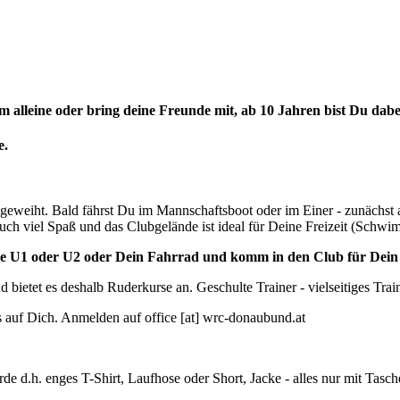
lleine oder bring deine Freunde mit, ab 10 Jahren bist Du dabe
e.
eweiht. Bald fährst Du im Mannschaftsboot oder im Einer - zunächst au
uch viel Spaß und das Clubgelände ist ideal für Deine Freizeit (Schwim
e U1 oder U2 oder Dein Fahrrad und komm in den Club für Dein e
etet es deshalb Ruderkurse an. Geschulte Trainer - vielseitiges Tra
uns auf Dich. Anmelden auf
office
[at]
wrc-donaubund.at
e d.h. enges T-Shirt, Laufhose oder Short, Jacke - alles nur mit Ta