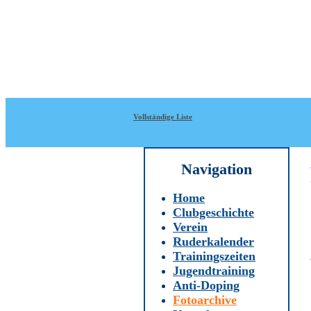
Direkt zum Inhalt
WRC-
Donaubund
Vollständige Liste
Navigation
Home
Clubgeschichte
Verein
Ruderkalender
Trainingszeiten
Jugendtraining
Anti-Doping
Fotoarchive