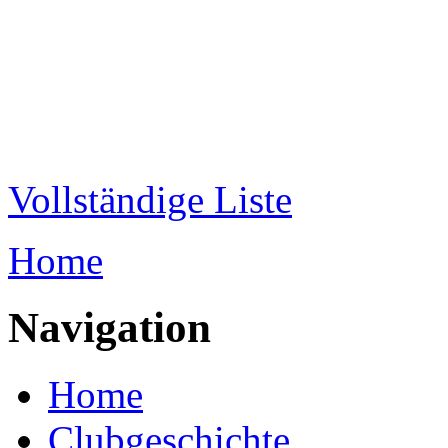
Direkt zum Inhalt
WRC-
Donaubund
Vollständige Liste
Home
Sie sind hier
Navigation
Home
Clubgeschichte