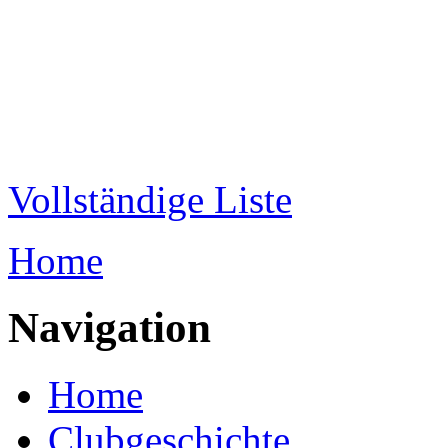
Direkt zum Inhalt
WRC-
Donaubund
Vollständige Liste
Home
Sie sind hier
Navigation
Home
Clubgeschichte