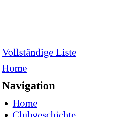
Direkt zum Inhalt
WRC-
Donaubund
Vollständige Liste
Home
Sie sind hier
Navigation
Home
Clubgeschichte