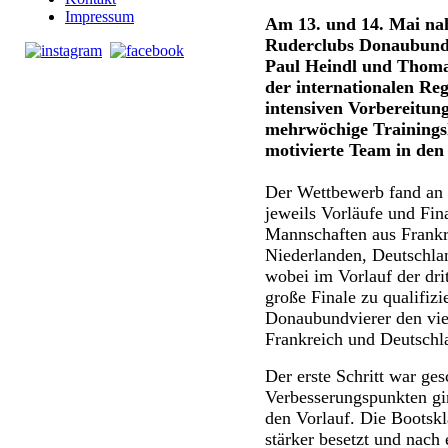
Impressum
Am 13. und 14. Mai na
Ruderclubs Donaubund
Paul Heindl und Thoma
der internationalen Reg
intensiven Vorbereitun
mehrwöchige Trainingsl
motivierte Team in den
Der Wettbewerb fand an 
jeweils Vorläufe und Fin
Mannschaften aus Frankr
Niederlanden, Deutschlan
wobei im Vorlauf der drit
große Finale zu qualifizi
Donaubundvierer den vier
Frankreich und Deutschl
Der erste Schritt war ges
Verbesserungspunkten gi
den Vorlauf. Die Bootskl
stärker besetzt und nach