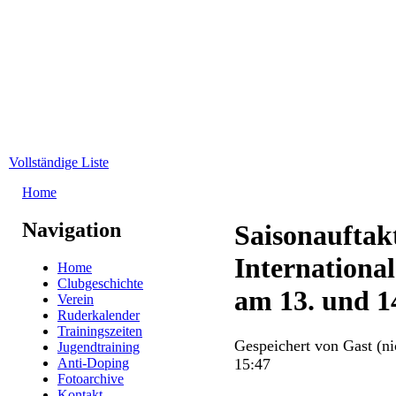
Direkt zum Inhalt
WRC-
Donaubund
Vollständige Liste
Home
Sie sind hier
Navigation
Saisonauftakt
Internationa
Home
Clubgeschichte
am 13. und 1
Verein
Ruderkalender
Trainingszeiten
Gespeichert von
Gast (ni
Jugendtraining
Anti-Doping
15:47
Fotoarchive
Kontakt