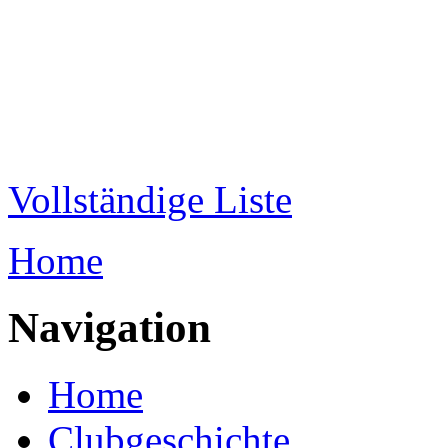
Direkt zum Inhalt
WRC-
Donaubund
Vollständige Liste
Home
Sie sind hier
Navigation
Home
Clubgeschichte