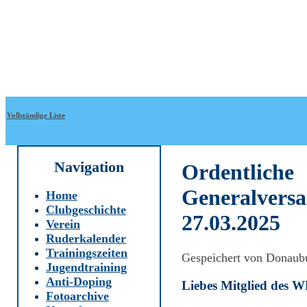
Direkt zum Inhalt
WRC-
Donaubund
Vollständige Liste
Navigation
Ordentliche
Generalvers
Home
Clubgeschichte
27.03.2025
Verein
Ruderkalender
Trainingszeiten
Gespeichert von
Donaub
Jugendtraining
Anti-Doping
Liebes Mitglied des
Fotoarchive