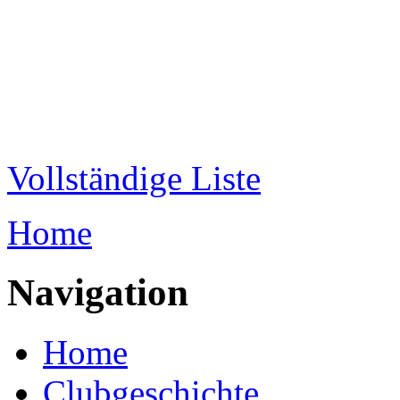
Direkt zum Inhalt
WRC-
Donaubund
Vollständige Liste
Home
Sie sind hier
Navigation
Home
Clubgeschichte