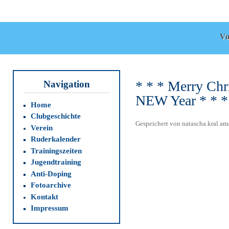
Dir
zu
WRC-
Inha
Donaubund
Vo
* * * Merry Ch
Navigation
NEW Year * * *
Home
Clubgeschichte
Gespeichert von
natascha.kral
am/
Verein
Ruderkalender
Trainingszeiten
Jugendtraining
Anti-Doping
Fotoarchive
Kontakt
Impressum