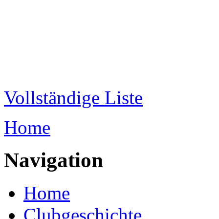
Direkt zum Inhalt
WRC-
Donaubund
Vollständige Liste
Home
Sie sind hier
Navigation
Home
Clubgeschichte