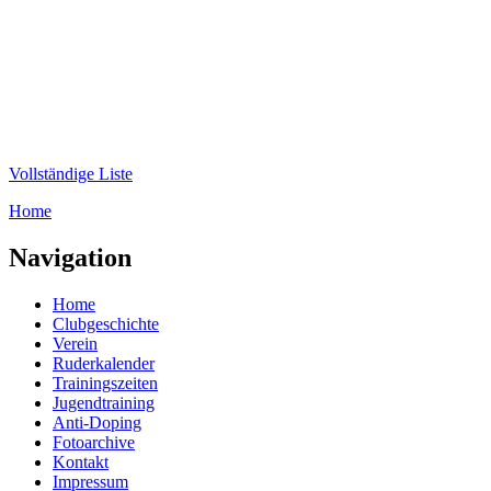
Direkt zum Inhalt
WRC-
Donaubund
Vollständige Liste
Home
Sie sind hier
Navigation
Home
Clubgeschichte
Verein
Ruderkalender
Trainingszeiten
Jugendtraining
Anti-Doping
Fotoarchive
Kontakt
Impressum