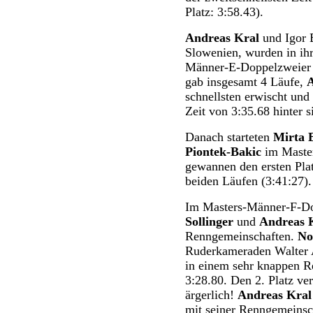
Platz: 3:58.43).
Andreas Kral
und Igor B
Slowenien, wurden in ihr
Männer-E-Doppelzweier ha
gab insgesamt 4 Läufe,
schnellsten erwischt und
Zeit von 3:35.68 hinter si
Danach starteten
Mirta 
Piontek-Bakic
im Master
gewannen den ersten Plat
beiden Läufen (3:41:27).
Im Masters-Männer-F-Dop
Sollinger
und
Andreas 
Renngemeinschaften.
No
Ruderkameraden Walter A
in einem sehr knappen Re
3:28.80. Den 2. Platz ve
ärgerlich!
Andreas Kral
mit seiner Renngemeinsch