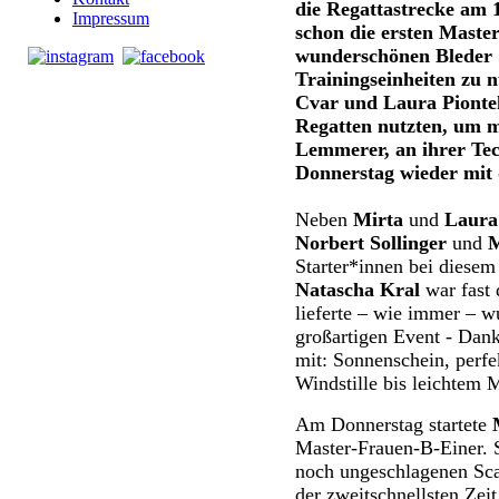
die Regattastrecke am 
Impressum
schon die ersten Maste
wunderschönen Bleder S
Trainingseinheiten zu 
Cvar und Laura Piontek
Regatten nutzten, um m
Lemmerer, an ihrer Tec
Donnerstag wieder mit
Neben
Mirta
und
Laura
Norbert Sollinger
und
M
Starter*innen bei diesem
Natascha Kral
war fast
lieferte – wie immer – 
großartigen Event - Dank
mit: Sonnenschein, perf
Windstille bis leichtem 
Am Donnerstag startete
Master-Frauen-B-Einer. Si
noch ungeschlagenen Sca
der zweitschnellsten Zeit