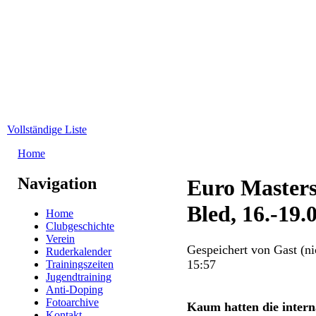
Direkt zum Inhalt
WRC-
Donaubund
Vollständige Liste
Home
Sie sind hier
Navigation
Euro Masters
Bled, 16.-19.
Home
Clubgeschichte
Verein
Gespeichert von
Gast (ni
Ruderkalender
15:57
Trainingszeiten
Jugendtraining
Anti-Doping
Fotoarchive
Kaum hatten die intern
Kontakt