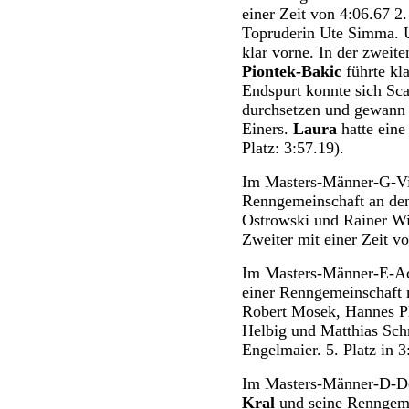
einer Zeit von 4:06.67 2.
Topruderin Ute Simma. U
klar vorne. In der zweit
Piontek-Bakic
führte kl
Endspurt konnte sich Sca
durchsetzen und gewann 
Einers.
Laura
hatte eine
Platz: 3:57.19).
Im Masters-Männer-G-Vi
Renngemeinschaft an den
Ostrowski und Rainer Wi
Zweiter mit einer Zeit vo
Im Masters-Männer-E-Ach
einer Renngemeinschaft 
Robert Mosek, Hannes Pl
Helbig und Matthias Schr
Engelmaier. 5. Platz in 3
Im Masters-Männer-D-Do
Kral
und seine Renngemei