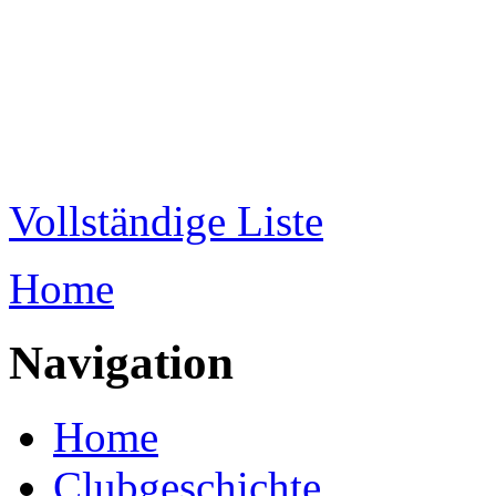
Direkt zum Inhalt
WRC-
Donaubund
Vollständige Liste
Home
Sie sind hier
Navigation
Home
Clubgeschichte