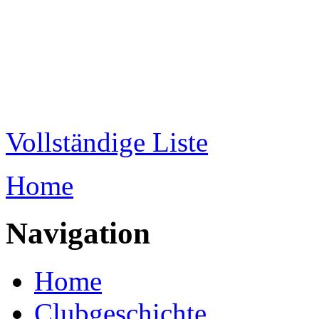
Direkt zum Inhalt
WRC-
Donaubund
Vollständige Liste
Home
Sie sind hier
Navigation
Home
Clubgeschichte