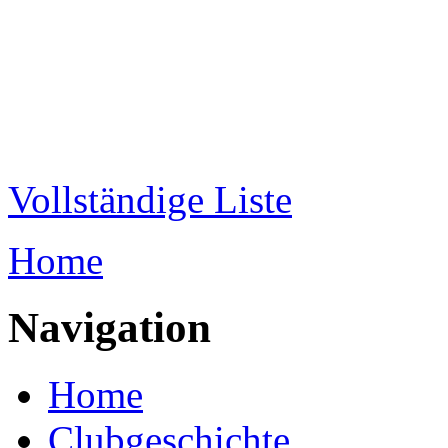
Direkt zum Inhalt
WRC-
Donaubund
Vollständige Liste
Home
Sie sind hier
Navigation
Home
Clubgeschichte