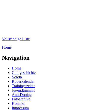
Direkt zum Inhalt
WRC-
Donaubund
Vollständige Liste
Home
Sie sind hier
Navigation
Home
Clubgeschichte
Verein
Ruderkalender
Trainingszeiten
Jugendtraining
Anti-Doping
Fotoarchive
Kontakt
Impressum