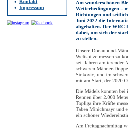
Kontakt
Am wunderschönen Bled
Impressum
Wetterbedingungen – m
Richtungen und seitlic
Juni 2022 die Internat
abgehalten.
Der WRC D
dabei, um sich der sta
zu stellen.
Unsere Donaubund-Männer
Weltspitze messen zu kö
seit Jahren amtierenden
schweren Männer-Doppel
Sinkovic, und im schwe
mit am Start, der 2020 O
Die
Mädels konnten bei 
Rennen über 2.000 Meter 
Topliga ihre Kräfte mess
Tabea Minichmayr und e
ein schöner Wiedereinsti
Am Freitagnachmittag wur