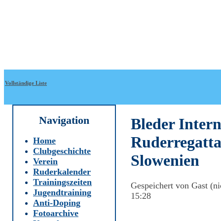
Direkt zum Inhalt
WRC-
Donaubund
Vollständige Liste
Navigation
Bleder Intern
Ruderregatta,
Home
Clubgeschichte
Slowenien
Verein
Ruderkalender
Trainingszeiten
Gespeichert von
Gast (ni
Jugendtraining
15:28
Anti-Doping
Fotoarchive