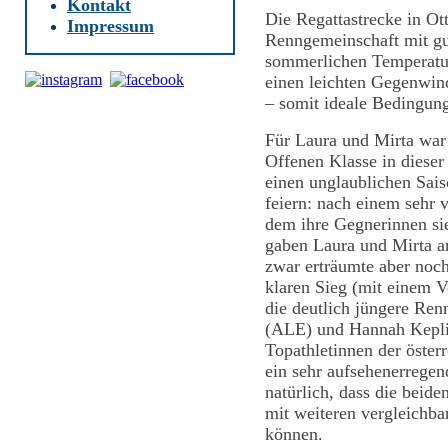
Kontakt
Die Regattastrecke in Ot
Impressum
Renngemeinschaft mit gu
sommerlichen Temperatu
einen leichten Gegenwin
– somit ideale Bedingun
Für Laura und Mirta war 
Offenen Klasse in dieser
einen unglaublichen Sai
feiern: nach einem sehr 
dem ihre Gegnerinnen sie
gaben Laura und Mirta am
zwar erträumte aber noc
klaren Sieg (mit einem 
die deutlich jüngere Re
(ALE) und Hannah Kepli
Topathletinnen der öster
ein sehr aufsehenerrege
natürlich, dass die beid
mit weiteren vergleichb
können.