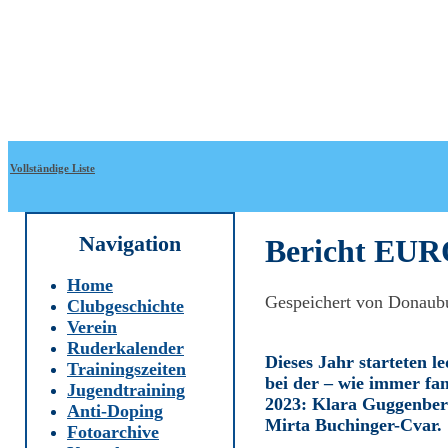
Direkt zum Inhalt
WRC-
Donaubund
Vollständige Liste
Navigation
Bericht EU
Home
Gespeichert von
Donaub
Clubgeschichte
Verein
Ruderkalender
Dieses Jahr starteten l
Trainingszeiten
bei der – wie immer fa
Jugendtraining
2023: Klara Guggenber
Anti-Doping
Mirta Buchinger-Cvar.
Fotoarchive