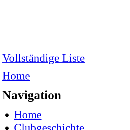
Direkt zum Inhalt
WRC-
Donaubund
Vollständige Liste
Home
Sie sind hier
Navigation
Home
Clubgeschichte