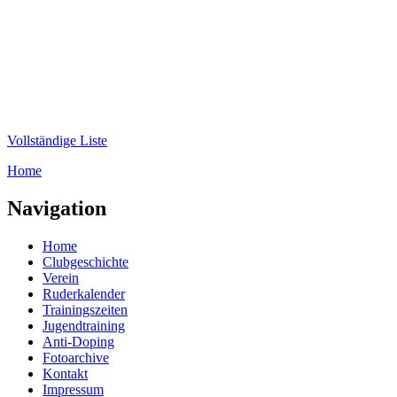
Direkt zum Inhalt
WRC-
Donaubund
Vollständige Liste
Home
Sie sind hier
Navigation
Home
Clubgeschichte
Verein
Ruderkalender
Trainingszeiten
Jugendtraining
Anti-Doping
Fotoarchive
Kontakt
Impressum