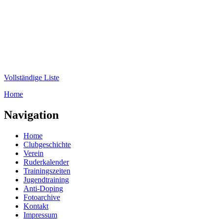
Direkt zum Inhalt
WRC-
Donaubund
Vollständige Liste
Home
Sie sind hier
Navigation
Home
Clubgeschichte
Verein
Ruderkalender
Trainingszeiten
Jugendtraining
Anti-Doping
Fotoarchive
Kontakt
Impressum