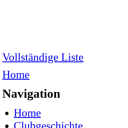
Direkt zum Inhalt
WRC-
Donaubund
Vollständige Liste
Home
Sie sind hier
Navigation
Home
Clubgeschichte