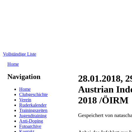
Direkt zum Inhalt
WRC-
Donaubund
Vollständige Liste
Home
Sie sind hier
Navigation
28.01.2018, 2
Austrian In
Home
Clubgeschichte
2018 /ÖIRM
Verein
Ruderkalender
Trainingszeiten
Gespeichert von
natascha
Jugendtraining
Anti-Doping
Fotoarchive
Kontakt