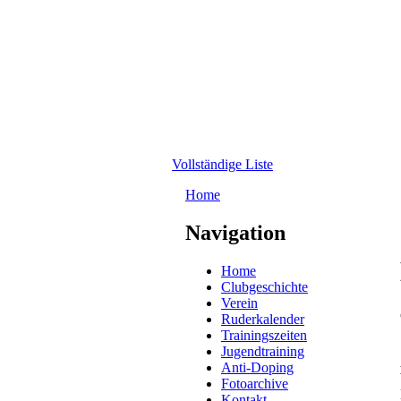
Direkt zum Inhalt
WRC-
Donaubund
Vollständige Liste
Home
Sie sind hier
Navigation
Home
Clubgeschichte
Verein
Ruderkalender
Trainingszeiten
Jugendtraining
Anti-Doping
Fotoarchive
Kontakt