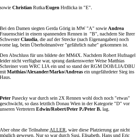
sowie
Christian
Rutka/
Eugen
Hrdlicka in "E".
Bei den Damen siegten Gerda Görig in MW "A" sowie
Andrea
Frauenschiel in einem spannenden Rennen in "B", nachdem Sie Ihrer
Schwester
Claudia
, die auf der Strecke (nach Eigenangaben) noch
vorne lag, beim Überholmanöver "gefährlich nahe" gekommen ist.
Den Abschluss für uns bildete der MM4X. Nachdem Robert Hufnagel
leider nicht verfügbar war, sprang dankenswerter Weise Matthias
Schreiner vom WRC LIA ein und so stand der RGM DOB/LIA/DBU
mit
Matthias/Alexander/Marko/Andreas
ein ungefährdeter Sieg ins
Haus.
Peter
Pasecky war durch sein 2X Rennen wohl doch noch "etwas"
geschwächt, so dass letztlich Donau Wien in der Kategorie "D" vor
unseren Vertretern
Edwin/Robert/Peter P./Peter B.
lag.
Aber ohne die Teilnahme
ALLER
, wäre diese Platzierung gar nicht
möglich gewesen. Nur so war durch Susi, Elisabeth, Hans und Eric