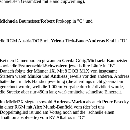
schnellsten Gesamtzeit mit Handicupwertung),
Michaela
Baumeister/
Robert
Prokopp in "C" und
die RGM Austria/DOB mit
Yelena
Tiedt-Bauer/
Andreas
Kral in "D".
Bei den Damenbooten gewannen
Gerda
Görig/
Michaela
Baumeister
sowie die
Frauenschiel-Schwestern
jeweils Ihre Läufe in "B".
Danach folgte der Männer 1X. Mit 8 DOB M1X von insgesamt
Startern waren
Marko
und
Andreas
jeweils vor den anderen. Andreas
hatte die - mittels Handicupwertung (die allerdings nicht gaaanz fair
gerechnet wurde, weil die 1.000m Vorgabe durch 2 dividiert wurde,
die Strecke aber nur 450m lang war) ermittelte schnellste Einerzeit.
Im MMM2X siegten sowohl
Andreas
/
Marko
als auch
Peter
Pasecky
in einer RGM mit
Alex
Mumb-Banfield vom (der bei uns
Doppelmitglied ist und am Vortag noch auf die "schnelle einen
Triathlon absolvierte) vom RV Albatros in "C"