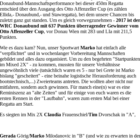
Donaubund-Mannschaftsperformance bei dieser 450m Regatta
entschied über den Ausgang des Otto Affenzeller Cup (es zählen
Ellida,- Donaubund,- und Stawregatta), bei dem unsere Chancen bis
zuletzt ganz gut standen. Um es gleich vorwegzunehmen -
2017 ist de
WRC Donaubund mit 637 Punkten überragender Gewinner vom
Otto Affenzeller Cup
, vor Donau Wien mit 283 und LIa mit 211,5
Punkten.
Wie es dazu kam? Nun, unser Sportwart
Marko
hat einfach alle
"verpflichtet" und in wochenlanger Vorbereitung Mannschaften
gebildet und alles dazu organisiert. Um zu den begehrten "Startpunkten
im Mixed 2X" - zu kommen, mussten für unsere Verhältnisse
ungewöhnlich viele (tatsächlich waren es 5 - nur bei Grete ist Marko
bislang "gescheitert" - eine beinahe logistische Herausforderung auch
bootstechnisch,...) Zweierteams antreten. Die wollten aber nicht nur
mitfahren, sondern auch gewinnen. Für manch eine(n) war es eine
Reminiszenz an "alte Zeiten" und für einige von euch waren es die
ersten Rennen in der "Laufbahn", waren zum ersten Mal bei einer
Regatta am Start.
Es siegten im Mix 2X
Claudia
Frauenschiel/
Tim
Dvorschak in "A",
Gerada
Görig/
Marko
Milodanovic in "B" (und wie zu erwarten in de