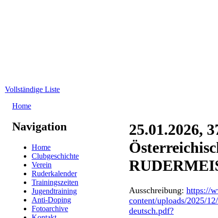
Direkt zum Inhalt
WRC-
Donaubund
Vollständige Liste
Home
Sie sind hier
Navigation
25.01.2026, 3
Österreichis
Home
Clubgeschichte
RUDERMEI
Verein
Ruderkalender
Trainingszeiten
Ausschreibung:
https://
Jugendtraining
Anti-Doping
content/uploads/2025/12
Fotoarchive
deutsch.pdf?
Kontakt