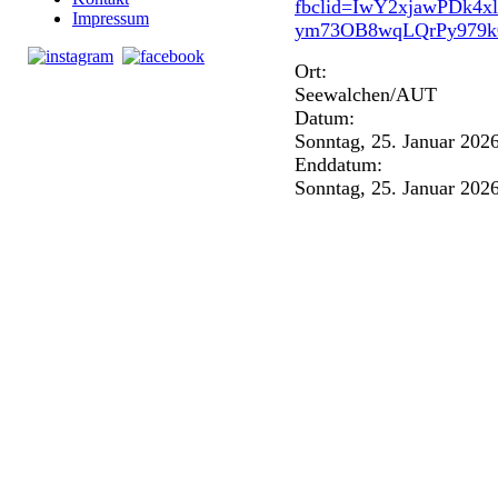
fbclid=IwY2xjawPD
Impressum
ym73OB8wqLQrPy979k
Ort:
Seewalchen/AUT
Datum:
Sonntag, 25. Januar 202
Enddatum:
Sonntag, 25. Januar 202