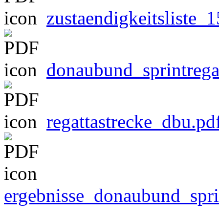
zustaendigkeitsliste_
donaubund_sprintregat
regattastrecke_dbu.pd
ergebnisse_donaubund_spr