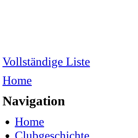
Direkt zum Inhalt
WRC-
Donaubund
Vollständige Liste
Home
Sie sind hier
Navigation
Home
Clubgeschichte