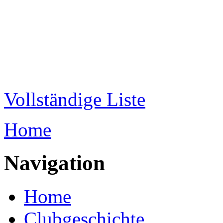
Direkt zum Inhalt
WRC-
Donaubund
Vollständige Liste
Home
Sie sind hier
Navigation
Home
Clubgeschichte