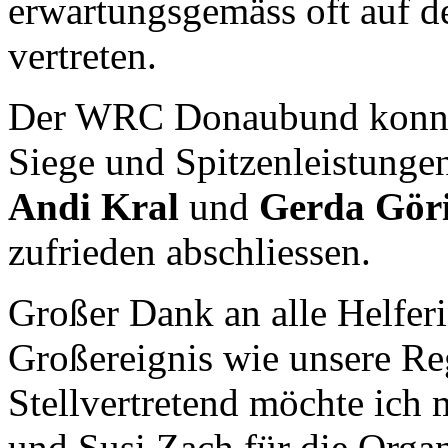
erwartungsgemäss oft auf de
vertreten.
Der WRC Donaubund konnte 
Siege und Spitzenleistung
Andi Kral
und
Gerda Gör
zufrieden abschliessen.
Großer Dank an alle Helfer
Großereignis wie unsere Re
Stellvertretend möchte ich 
und
Susi Zach
für die Organ