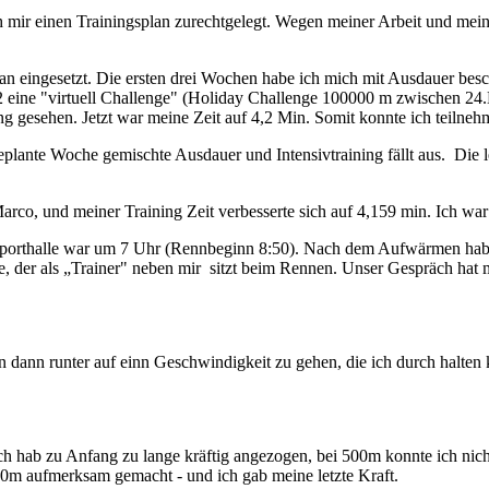
ir einen Trainingsplan zurechtgelegt. Wegen meiner Arbeit und meinen
 eingesetzt. Die ersten drei Wochen habe ich mich mit Ausdauer besc
pt2 eine "virtuell Challenge" (Holiday Challenge 100000 m zwischen 
g gesehen. Jetzt war meine Zeit auf 4,2 Min. Somit konnte ich teilneh
nte Woche gemischte Ausdauer und Intensivtraining fällt aus. Die let
rco, und meiner Training Zeit verbesserte sich auf 4,159 min. Ich war n
porthalle war um 7 Uhr (Rennbeginn 8:50). Nach dem Aufwärmen hab ic
e, der als „Trainer" neben mir sitzt beim Rennen. Unser Gespräch hat 
an dann runter auf einn Geschwindigkeit zu gehen, die ich durch halte
ch hab zu Anfang zu lange kräftig angezogen, bei 500m konnte ich nich
00m aufmerksam gemacht - und ich gab meine letzte Kraft.