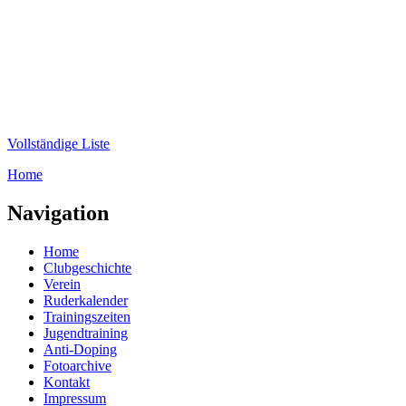
Direkt zum Inhalt
WRC-
Donaubund
Vollständige Liste
Home
Sie sind hier
Navigation
Home
Clubgeschichte
Verein
Ruderkalender
Trainingszeiten
Jugendtraining
Anti-Doping
Fotoarchive
Kontakt
Impressum