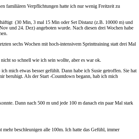
 familiären Verpflichtungen hatte ich nur wenig Freitzeit zu
häftigt (30 Min, 3 mal 15 Min oder Set Distanz (z.B. 10000 m) und
24.Nov und 24. Dez) angeboten wurde. Nach diesen drei Wochen habe
men.
zten sechs Wochen mit hoch-intensivem Sprinttraining statt drei Mal
icht so schnell wie ich sein wollte, aber es war ok.
h mich etwas besser gefühlt. Dann habe ich Susie getroffen. Sie hat
mir beruhigt. Als der Start -Countdown begann, hab ich mich
n konnte. Dann nach 500 m und jede 100 m danach ein paar Mal stark
t mehr beschleunigen alle 100m. Ich hatte das Gefühl, immer