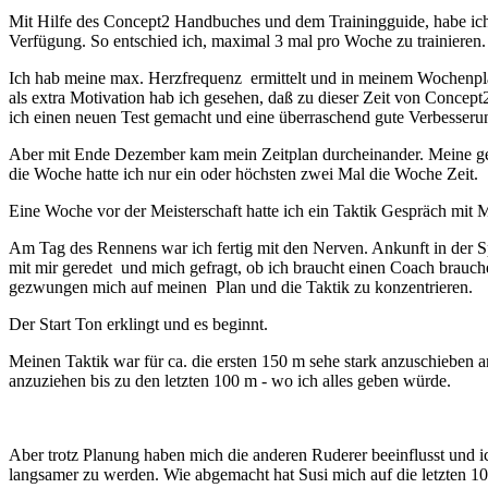
Mit Hilfe des Concept2 Handbuches und dem Trainingguide, habe ich m
Verfügung. So entschied ich, maximal 3 mal pro Woche zu trainieren.
Ich hab meine max. Herzfrequenz ermittelt und in meinem Wochenplan
als extra Motivation hab ich gesehen, daß zu dieser Zeit von Conce
ich einen neuen Test gemacht und eine überraschend gute Verbesserun
Aber mit Ende Dezember kam mein Zeitplan durcheinander. Meine gepla
die Woche hatte ich nur ein oder höchsten zwei Mal die Woche Zeit.
Eine Woche vor der Meisterschaft hatte ich ein Taktik Gespräch mit Ma
Am Tag des Rennens war ich fertig mit den Nerven. Ankunft in der S
mit mir geredet und mich gefragt, ob ich braucht einen Coach brauch
gezwungen mich auf meinen Plan und die Taktik zu konzentrieren.
Der Start Ton erklingt und es beginnt.
Meinen Taktik war für ca. die ersten 150 m sehe stark anzuschieben 
anzuziehen bis zu den letzten 100 m - wo ich alles geben würde.
Aber trotz Planung haben mich die anderen Ruderer beeinflusst und i
langsamer zu werden. Wie abgemacht hat Susi mich auf die letzten 1