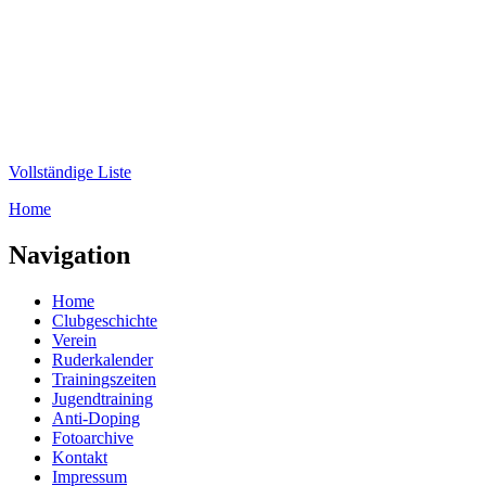
Direkt zum Inhalt
WRC-
Donaubund
Vollständige Liste
Home
Sie sind hier
Navigation
Home
Clubgeschichte
Verein
Ruderkalender
Trainingszeiten
Jugendtraining
Anti-Doping
Fotoarchive
Kontakt
Impressum