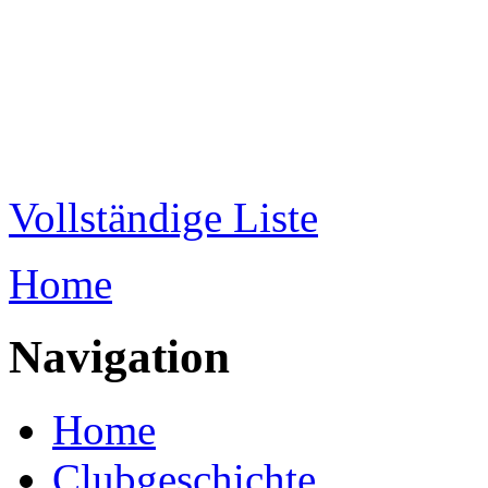
Direkt zum Inhalt
WRC-
Donaubund
Vollständige Liste
Home
Sie sind hier
Navigation
Home
Clubgeschichte