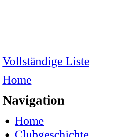
Direkt zum Inhalt
WRC-
Donaubund
Vollständige Liste
Home
Sie sind hier
Navigation
Home
Clubgeschichte