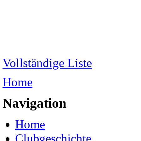
Direkt zum Inhalt
WRC-
Donaubund
Vollständige Liste
Home
Sie sind hier
Navigation
Home
Clubgeschichte