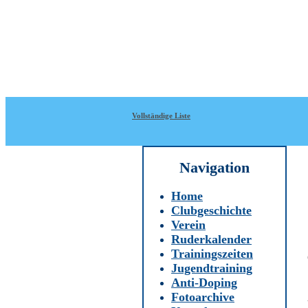
Direkt zum Inhalt
WRC-
Donaubund
Vollständige Liste
Navigation
Home
Clubgeschichte
Verein
Ruderkalender
Trainingszeiten
Jugendtraining
Anti-Doping
Fotoarchive