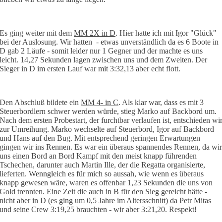
Es ging weiter mit dem
MM 2X in D
. Hier hatte ich mit Igor "Glück"
bei der Auslosung. Wir hatten - etwas unverständlich da es 6 Boote in
D gab 2 Läufe - somit leider nur 1 Gegner und der machte es uns
leicht. 14,27 Sekunden lagen zwischen uns und dem Zweiten. Der
Sieger in D im ersten Lauf war mit 3:32,13 aber echt flott.
Den Abschluß bildete ein
MM 4- in C
. Als klar war, dass es mit 3
Steuerbordlern schwer werden würde, stieg Marko auf Backbord um.
Nach dem ersten Probestart, der furchtbar verlaufen ist, entschieden wi
zur Umreihung. Marko wechselte auf Steuerbord, Igor auf Backbord
und Hans auf den Bug. Mit entsprechend geringen Erwartungen
gingen wir ins Rennen. Es war ein überaus spannendes Rennen, da wir
uns einen Bord an Bord Kampf mit den meist knapp führenden
Tschechen, darunter auch Martin Ille, der die Regatta organisierte,
lieferten. Wenngleich es für mich so aussah, wie wenn es überaus
knapp gewesen wäre, waren es offenbar 1,23 Sekunden die uns von
Gold trennten. Eine Zeit die auch in B für den Sieg gereicht hätte -
nicht aber in D (es ging um 0,5 Jahre im Altersschnitt) da Petr Mitas
und seine Crew 3:19,25 brauchten - wir aber 3:21,20. Respekt!