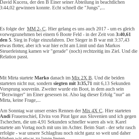
David Kucera, der den B Einer seiner Abteilung in beachtlichen
3:44,02 gewinnen konnte. Echt schnell die "Jungs",...
Es folgte der
MM 2- C
. Hier gelang es uns auch 2017 - um es gleich
vorwegzunehmen bei einem 6 Boote Feld - in der Zeit von
3:40,61
den 5
. Sieg in Folge einzufahren. Der Sieger in B war mit 3:37,43
etwas flotter, aber ich war hier echt am Limit und dan Markos
Steuerleistung kamen wir "gerade" (noch) rechtzeitig ins Ziel. Und die
Relation passt.
Mit Mirta startete
Marko
danach im
Mix 2X B
. Und die beiden
starteten nicht nur, sondern
siegten mit 3:35,71
mit 6,13 Sekunden
Vorsprung souverän. Zweiter wurde ein Boot, in dem auch sein
"Bezwinger" im Einer gesessen ist. Also lag dieser Erfolg "nur" an
Mirta, keine Frage,...
Am Sonntag war unser erstes Rennen der
Mix 4X C
. Hier starteten
Andi
Frauenschiel, Elvira von Pirat Igor aus Slovenien und ich gegen
Tschechen, die um 4,91 Sekunden schneller waren als wir. Karel
startete am Vortag noch mit uns im Achter. Beim Start - der sehr rasch
erfolgte - war unsere Schlagfrau noch nicht ganz so weit und daher
blieben wir etwas zu lange liegen.