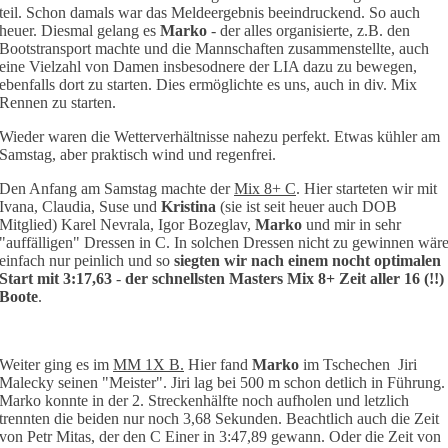
teil. Schon damals war das Meldeergebnis beeindruckend. So auch
heuer. Diesmal gelang es
Marko
- der alles organisierte, z.B. den
Bootstransport machte und die Mannschaften zusammenstellte, auch
eine Vielzahl von Damen insbesodnere der LIA dazu zu bewegen,
ebenfalls dort zu starten. Dies ermöglichte es uns, auch in div. Mix
Rennen zu starten.
Wieder waren die Wetterverhältnisse nahezu perfekt. Etwas kühler am
Samstag, aber praktisch wind und regenfrei.
Den Anfang am Samstag machte der
Mix 8+ C
. Hier starteten wir mit
Ivana, Claudia, Suse und
Kristina
(sie ist seit heuer auch DOB
Mitglied) Karel Nevrala, Igor Bozeglav,
Marko
und mir in sehr
"auffälligen" Dressen in C. In solchen Dressen nicht zu gewinnen wär
einfach nur peinlich und so
siegten wir nach einem nocht optimalen
Start mit 3:17,63
-
der schnellsten Masters Mix 8+ Zeit aller 16 (!!)
Boote
.
Weiter ging es im
MM 1X B.
Hier fand
Marko
im Tschechen Jiri
Malecky seinen "Meister". Jiri lag bei 500 m schon detlich in Führung.
Marko konnte in der 2. Streckenhälfte noch aufholen und letzlich
trennten die beiden nur noch 3,68 Sekunden. Beachtlich auch die Zeit
von Petr Mitas, der den C Einer in 3:47,89 gewann. Oder die Zeit von