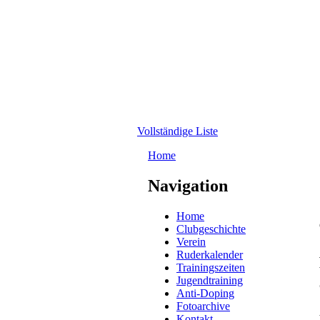
Direkt zum Inhalt
WRC-
Donaubund
Vollständige Liste
Home
Sie sind hier
Navigation
Home
Clubgeschichte
Verein
Ruderkalender
Trainingszeiten
Jugendtraining
Anti-Doping
Fotoarchive
Kontakt