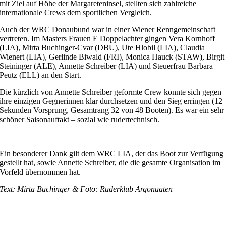
mit Ziel auf Höhe der Margareteninsel, stellten sich zahlreiche
internationale Crews dem sportlichen Vergleich.
Auch der WRC Donaubund war in einer Wiener Renngemeinschaft
vertreten. Im Masters Frauen E Doppelachter gingen Vera Kornhoff
(LIA), Mirta Buchinger-Cvar (DBU), Ute Hlobil (LIA), Claudia
Wienert (LIA), Gerlinde Biwald (FRI), Monica Hauck (STAW), Birgit
Steininger (ALE), Annette Schreiber (LIA) und Steuerfrau Barbara
Peutz (ELL) an den Start.
Die kürzlich von Annette Schreiber geformte Crew konnte sich gegen
ihre einzigen Gegnerinnen klar durchsetzen und den Sieg erringen (12
Sekunden Vorsprung, Gesamtrang 32 von 48 Booten). Es war ein sehr
schöner Saisonauftakt – sozial wie rudertechnisch.
Ein besonderer Dank gilt dem WRC LIA, der das Boot zur Verfügung
gestellt hat, sowie Annette Schreiber, die die gesamte Organisation im
Vorfeld übernommen hat.
Text: Mirta Buchinger & Foto: Ruderklub Argonuaten