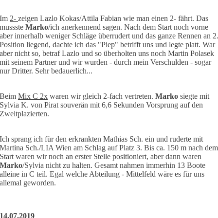
Im
2-
zeigen Lazlo Kokas/Attila Fabian wie man einen 2- fährt. Das
mussste
Marko
/ich anerkennend sagen. Nach dem Start noch vorne
aber innerhalb weniger Schläge überrudert und das ganze Rennen an 2
Position liegend, dachte ich das "Piep" betrifft uns und legte platt. War
aber nicht so, betraf Lazlo und so überholten uns noch Martin Polasek
mit seinem Partner und wir wurden - durch mein Verschulden - sogar
nur Dritter. Sehr bedauerlich...
Beim
Mix C 2x
waren wir gleich 2-fach vertreten.
Marko
siegte mit
Sylvia K. von Pirat souverän mit 6,6 Sekunden Vorsprung auf den
Zweitplazierten.
Ich sprang ich für den erkrankten Mathias Sch. ein und ruderte mit
Martina Sch./LIA Wien am Schlag auf Platz 3. Bis ca. 150 m nach dem
Start waren wir noch an erster Stelle positioniert, aber dann waren
Marko
/Sylvia nicht zu halten. Gesamt nahmen immerhin 13 Boote
alleine in C teil. Egal welche Abteilung - Mittelfeld wäre es für uns
allemal geworden.
14.07.2019