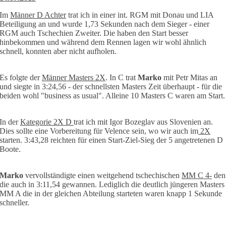
Im
Männer D Achter
trat ich in einer int. RGM mit Donau und LIA
Beteiligung an und wurde 1,73 Sekunden nach dem Sieger - einer
RGM auch Tschechien Zweiter. Die haben den Start besser
hinbekommen und während dem Rennen lagen wir wohl ähnlich
schnell, konnten aber nicht aufholen.
Es folgte der
Männer Masters 2X
. In C trat
Marko
mit Petr Mitas an
und siegte in 3:24,56 - der schnellsten Masters Zeit überhaupt - für die
beiden wohl "business as usual". Alleine 10 Masters C waren am Start.
In der
Kategorie 2X D
trat ich mit Igor Bozeglav aus Slovenien an.
Dies sollte eine Vorbereitung für Velence sein, wo wir auch im
2X
starten. 3:43,28 reichten für einen Start-Ziel-Sieg der 5 angetretenen D
Boote.
Marko
vervollständigte einen weitgehend tschechischen
MM C 4-
den
die auch in 3:11,54 gewannen. Lediglich die deutlich jüngeren Masters
MM A die in der gleichen Abteilung starteten waren knapp 1 Sekunde
schneller.