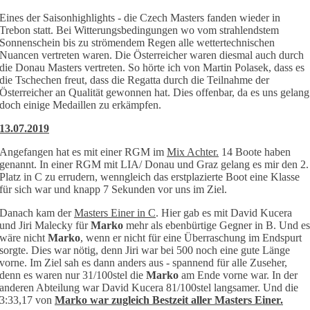
Eines der Saisonhighlights - die Czech Masters fanden wieder in
Trebon statt. Bei Witterungsbedingungen wo vom strahlendstem
Sonnenschein bis zu strömendem Regen alle wettertechnischen
Nuancen vertreten waren. Die Österreicher waren diesmal auch durch
die Donau Masters vertreten. So hörte ich von Martin Polasek, dass es
die Tschechen freut, dass die Regatta durch die Teilnahme der
Österreicher an Qualität gewonnen hat. Dies offenbar, da es uns gelang
doch einige Medaillen zu erkämpfen.
13.07.2019
Angefangen hat es mit einer RGM im
Mix Achter.
14 Boote haben
genannt. In einer RGM mit LIA/ Donau und Graz gelang es mir den 2.
Platz in C zu errudern, wenngleich das erstplazierte Boot eine Klasse
für sich war und knapp 7 Sekunden vor uns im Ziel.
Danach kam der
Masters Einer in C
. Hier gab es mit David Kucera
und Jiri Malecky für
Marko
mehr als ebenbürtige Gegner in B. Und es
wäre nicht
Marko
, wenn er nicht für eine Überraschung im Endspurt
sorgte. Dies war nötig, denn Jiri war bei 500 noch eine gute Länge
vorne. Im Ziel sah es dann anders aus - spannend für alle Zuseher,
denn es waren nur 31/100stel die
Marko
am Ende vorne war. In der
anderen Abteilung war David Kucera 81/100stel langsamer. Und die
3:33,17 von
Marko war zugleich Bestzeit aller Masters Einer.