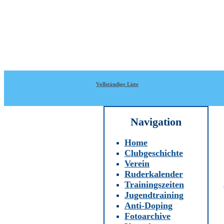
Direkt zum Inhalt
WRC-
Donaubund
Vollständige Liste
Navigation
Home
Clubgeschichte
Verein
Ruderkalender
Trainingszeiten
Jugendtraining
Anti-Doping
Fotoarchive