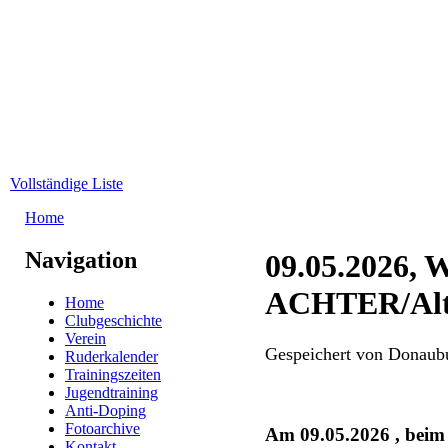
Direkt zum Inhalt
WRC-
Donaubund
Vollständige Liste
Home
Sie sind hier
Navigation
09.05.2026,
ACHTER/Alt
Home
Clubgeschichte
Verein
Gespeichert von
Donaub
Ruderkalender
Trainingszeiten
Jugendtraining
Anti-Doping
Fotoarchive
Am 09.05.2026 , b
Kontakt