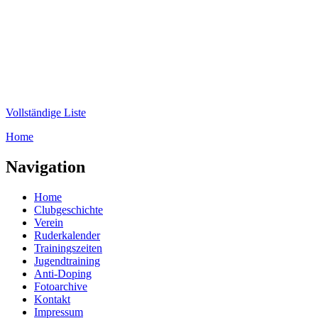
Direkt zum Inhalt
WRC-
Donaubund
Vollständige Liste
Home
Sie sind hier
Navigation
Home
Clubgeschichte
Verein
Ruderkalender
Trainingszeiten
Jugendtraining
Anti-Doping
Fotoarchive
Kontakt
Impressum