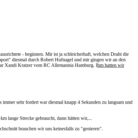
srichtete - beginnen. Mir ist ja schleicherhaft, welchen Draht die
ort" diesmal durch Robert Hufnagel und mir gingen wir an den
 war Xandi Kratzer vom RC Allemannia Hamburg. I
hm hatten wir
s immer sehr fordert war diesmal knapp 4 Sekunden zu langsam und
km lange Strecke gebraucht, dann hätten wir,...
hschnitt brauchen wir uns keinesfalls zu "genieren".