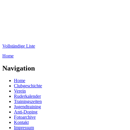
Direkt zum Inhalt
WRC-
Donaubund
Vollständige Liste
Home
Sie sind hier
Navigation
Home
Clubgeschichte
Verein
Ruderkalender
Trainingszeiten
Jugendtraining
Anti-Doping
Fotoarchive
Kontakt
Impressum