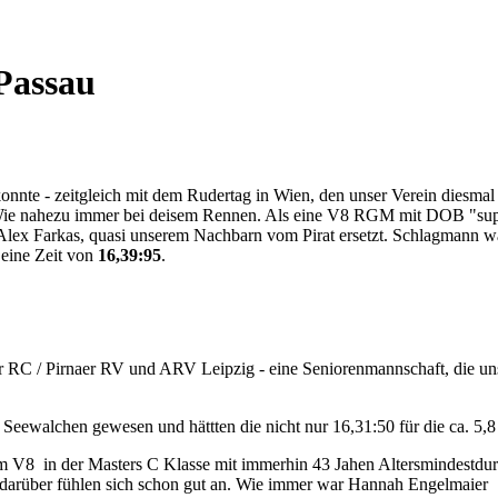
Passau
nnte - zeitgleich mit dem Rudertag in Wien, den unser Verein diesmal au
Wie nahezu immer bei deisem Rennen. Als eine V8 RGM mit DOB "supp
d Alex Farkas, quasi unserem Nachbarn vom Pirat ersetzt. Schlagmann
 eine Zeit von
16,39:95
.
 RC / Pirnaer RV und ARV Leipzig - eine Seniorenmannschaft, die un
eewalchen gewesen und hättten die nicht nur 16,31:50 für die ca. 5,8 
em V8 in der Masters C Klasse mit immerhin 43 Jahen Altersmindestdurc
 darüber fühlen sich schon gut an. Wie immer war Hannah Engelmaier