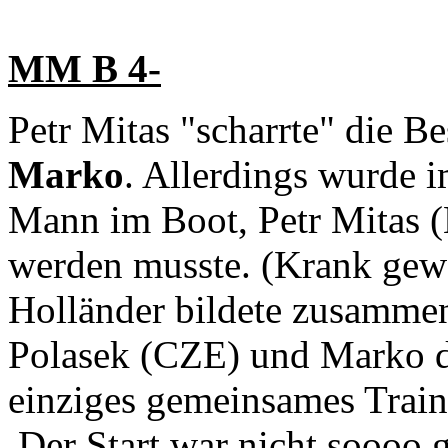
MM B 4-
Petr Mitas "scharrte" die B
Marko
. Allerdings wurde i
Mann im Boot, Petr Mitas 
werden musste. (Krank gewo
Holländer bildete zusamme
Polasek (CZE) und Marko d
einziges gemeinsames Traini
Der Start war nicht soooo 