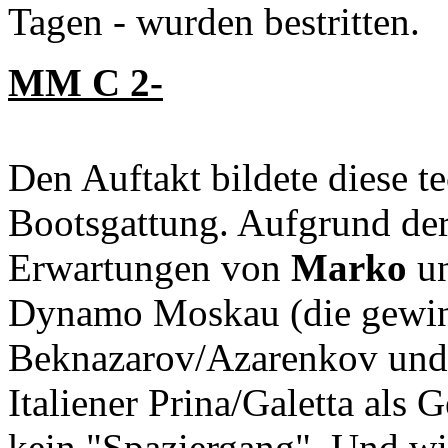
Tagen - wurden bestritten.
MM C 2-
Den Auftakt bildete diese t
Bootsgattung. Aufgrund der
Erwartungen von
Marko
un
Dynamo Moskau (die gewin
Beknazarov/Azarenkov und d
Italiener Prina/Galetta als 
kein "Spaziergang". Und wir