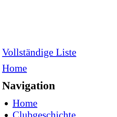
Direkt zum Inhalt
WRC-
Donaubund
Vollständige Liste
Home
Sie sind hier
Navigation
Home
Clubgeschichte