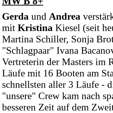
MW B 8+
Gerda
und
Andrea
verstär
mit
Kristina
Kiesel (seit h
Martina Schiller, Sonja Br
"Schlagpaar" Ivana Bacanov
Vertreterin der Masters im
Läufe mit 16 Booten am Sta
schnellsten aller 3 Läufe -
"unsere" Crew kam nach s
besseren Zeit auf dem Zweit