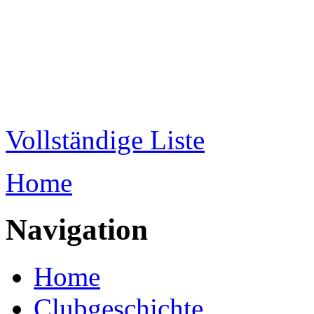
Direkt zum Inhalt
WRC-
Donaubund
Vollständige Liste
Home
Sie sind hier
Navigation
Home
Clubgeschichte