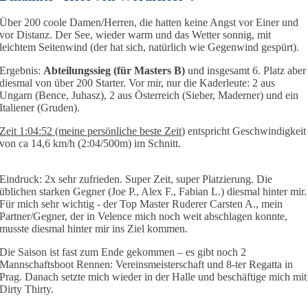
Über 200 coole Damen/Herren, die hatten keine Angst vor Einer und
vor Distanz. Der See, wieder warm und das Wetter sonnig, mit
leichtem Seitenwind (der hat sich, natürlich wie Gegenwind gespürt).
Ergebnis:
Abteilungssieg (für Masters B)
und insgesamt 6. Platz aber
diesmal von über 200 Starter. Vor mir, nur die Kaderleute: 2 aus
Ungarn (Bence, Juhasz), 2 aus Österreich (Sieber, Maderner) und ein
Italiener (Gruden).
Zeit 1:04:52 (meine persönliche beste Zeit
) entspricht Geschwindigkeit
von ca 14,6 km/h (2:04/500m) im Schnitt.
Eindruck: 2x sehr zufrieden. Super Zeit, super Platzierung. Die
üblichen starken Gegner (Joe P., Alex F., Fabian L.) diesmal hinter mir.
Für mich sehr wichtig - der Top Master Ruderer Carsten A., mein
Partner/Gegner, der in Velence mich noch weit abschlagen konnte,
musste diesmal hinter mir ins Ziel kommen.
Die Saison ist fast zum Ende gekommen – es gibt noch 2
Mannschaftsboot Rennen: Vereinsmeisterschaft und 8-ter Regatta in
Prag. Danach setzte mich wieder in der Halle und beschäftige mich mit
Dirty Thirty.