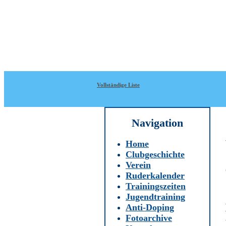
Direkt zum Inhalt
WRC-
Donaubund
Vollständige Liste
Navigation
Home
Clubgeschichte
Verein
Ruderkalender
Trainingszeiten
Jugendtraining
Anti-Doping
Fotoarchive