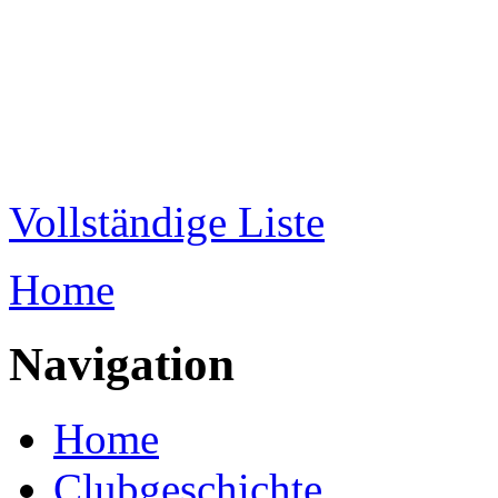
Direkt zum Inhalt
WRC-
Donaubund
Vollständige Liste
Home
Sie sind hier
Navigation
Home
Clubgeschichte