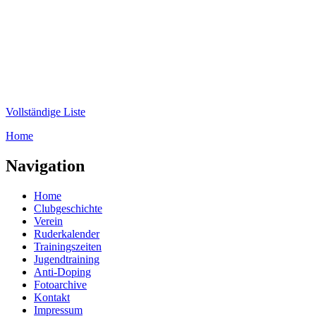
Direkt zum Inhalt
WRC-
Donaubund
Vollständige Liste
Home
Sie sind hier
Navigation
Home
Clubgeschichte
Verein
Ruderkalender
Trainingszeiten
Jugendtraining
Anti-Doping
Fotoarchive
Kontakt
Impressum