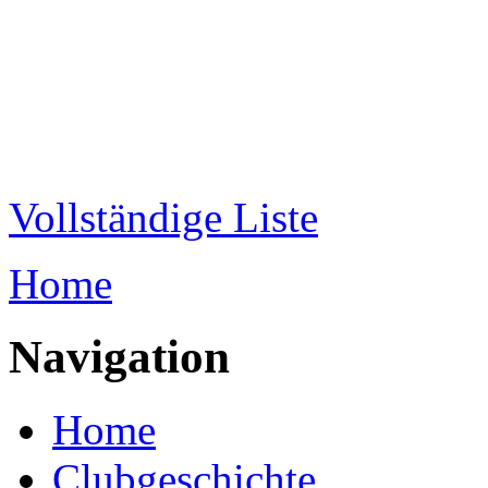
Direkt zum Inhalt
WRC-
Donaubund
Vollständige Liste
Home
Sie sind hier
Navigation
Home
Clubgeschichte