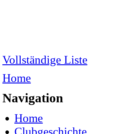
Direkt zum Inhalt
WRC-
Donaubund
Vollständige Liste
Home
Sie sind hier
Navigation
Home
Clubgeschichte