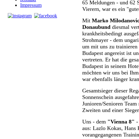
65 Meldungen - und 62 St
Impressum
Vierern, war es ein "gut
Mit
Marko Milodanovi
Donaubund
diesmal vert
krankheitsbedingt ausgef
Strohmayer - dem ungari
um mit uns zu trainieren
Budapest angereist ist un
vertreten. Er hat die ge
Budapest in seinem Hote
möchten wir uns bei Ihm 
war ebenfalls länger kra
Gesamtsieger dieser Rega
Sonnenschein ausgefahre
Junioren/Senioren Team 
Zweiten und einer Sieger
Uns - dem
"Vienna 8"
-
aus: Lazlo Kokas, Hans K
vorangegangenen Traini