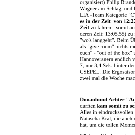
organisiert) Philip Brand
Wagner am Schlag, und H
LIA -Team Kategorie "C"
es in der Zeit von 12:2
Zeit
zu fahren - somit a
deren Zeit: 13:05,55) zu
"wo's langgeht". Beim Ü
als "give room" nichts me
euch" - "out of the box"
Hannoveranern endlich v
7, nur 3,4 Sek. hinter 
CSEPEL. Die Ergosaison
zwei mal die Woche mach
Donaubund Achter "A
durften
kam somit zu se
Alles in eindrucksvollen
Natascha Kral, die auch d
hat, um die tollen Momen