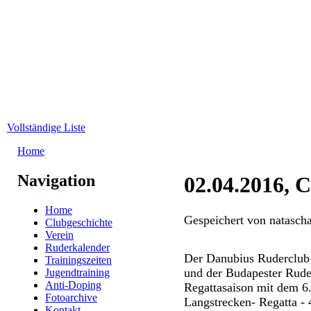
Direkt zum Inhalt
WRC-
Donaubund
Vollständige Liste
Home
Sie sind hier
Navigation
02.04.2016, 
Home
Gespeichert von
natascha
Clubgeschichte
Verein
Ruderkalender
Der Danubius Ruderclub
Trainingszeiten
und der Budapester Rude
Jugendtraining
Anti-Doping
Regattasaison mit dem 6.
Fotoarchive
Langstrecken- Regatta - 
Kontakt